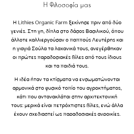
Η Φιλοσοφία μας
Η Lithies Organic Farm ξεκίνησε πριν από δύο
γενιές. Στη γη, δίπλα στο δάσος Βασιλικού, όπου
άλλοτε καλλιεργούσαν ο παππούς Λευτέρης και
η γιαγιά Σούλα τα λαχανικά τους, ανεγέρθηκαν
οι πρώτες παραδοσιακές βίλες από τους ίδιους
και τα παιδιά τους.
Η ιδέα ήταν τα κτίσματα να ενσωματώνονται
αρμονικά στο φυσικό τοπίο του αγροκτήματος,
κάτι που αντανακλάται στην αρχιτεκτονική
τους: μερικά είναι πετρόχτιστες βίλες, ενώ άλλα
έχουν σχεδιαστεί ως παραδοσιακές αγροικίες.
Μερικά χρόνια αργότερα, το 1991, η ταβέρνα
της φάρμας εισήλθε στην οικογένεια της Lithies